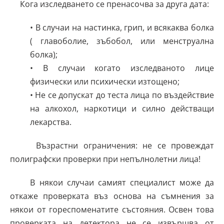
Кога изследването се пренасочва за друга дата:
• В случаи на настинка, грип, и всякаква болка
( главоболие, зъбобол, или менструална
болка);
• В случаи когато изследваното лице
физически или психически изтощено;
• Не се допускат до теста лица по въздействие
на алкохол, наркотици и силно действащи
лекарства.
Възрастни ограничения: не се провеждат
полиграфски проверки при непълнолетни лица!
В някои случаи самият специалист може да
откаже проверката въз основа на съмнения за
някои от гореспоменатите състояния. Освен това
проверката на детектора не се извършва от